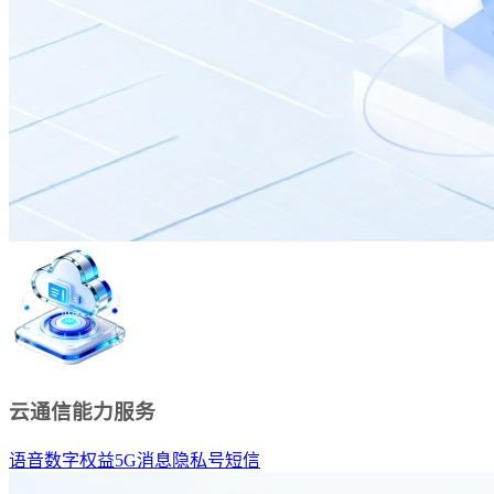
云通信能力服务
语音
数字权益
5G消息
隐私号
短信